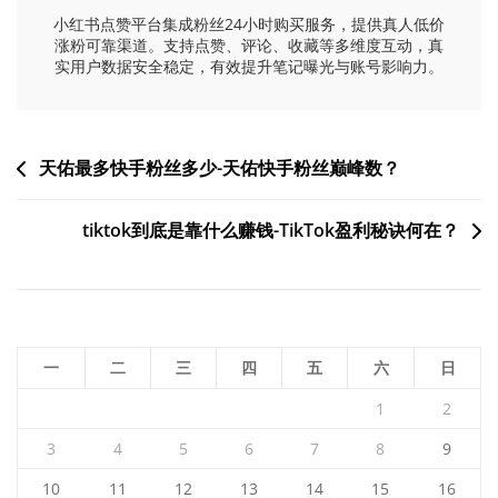
小红书点赞平台集成粉丝24小时购买服务，提供真人低价
涨粉可靠渠道。支持点赞、评论、收藏等多维度互动，真
实用户数据安全稳定，有效提升笔记曝光与账号影响力。
文
天佑最多快手粉丝多少-天佑快手粉丝巅峰数？
章
tiktok到底是靠什么赚钱-TikTok盈利秘诀何在？
导
航
一
二
三
四
五
六
日
1
2
3
4
5
6
7
8
9
10
11
12
13
14
15
16