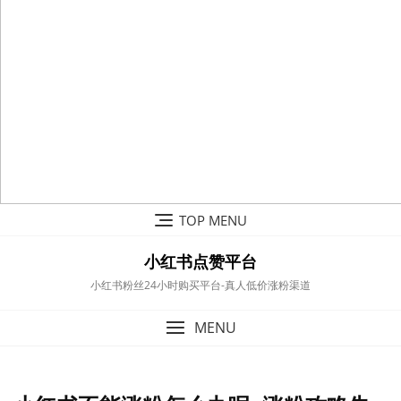
Skip
TOP MENU
to
content
小红书点赞平台
小红书粉丝24小时购买平台-真人低价涨粉渠道
MENU