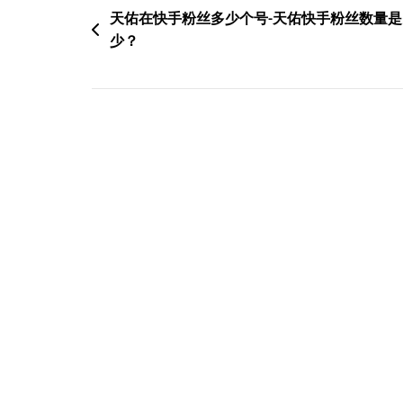
文
天佑在快手粉丝多少个号-天佑快手粉丝数量是
少？
章
导
航