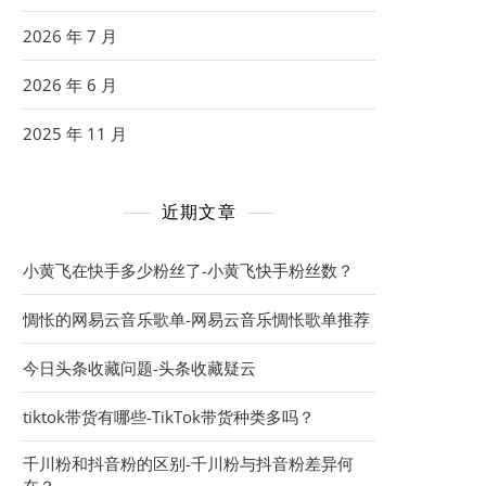
2026 年 7 月
2026 年 6 月
2025 年 11 月
近期文章
小黄飞在快手多少粉丝了-小黄飞快手粉丝数？
惆怅的网易云音乐歌单-网易云音乐惆怅歌单推荐
今日头条收藏问题-头条收藏疑云
tiktok带货有哪些-TikTok带货种类多吗？
千川粉和抖音粉的区别-千川粉与抖音粉差异何