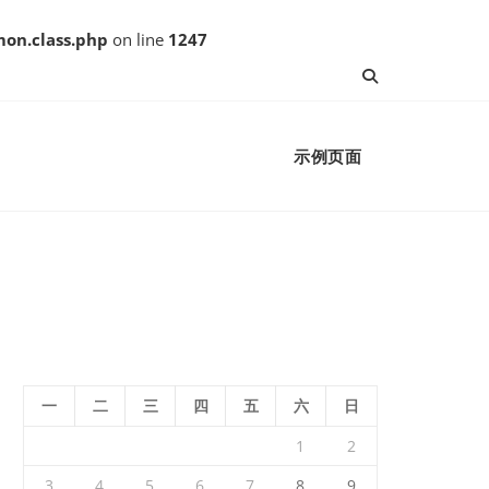
on.class.php
on line
1247
示例页面
一
二
三
四
五
六
日
1
2
3
4
5
6
7
8
9