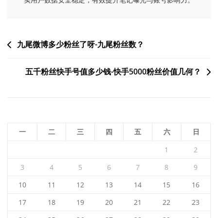
文
九尾微博多少粉丝了呀-九尾粉丝数？
章
五千粉丝快手号值多少钱-快手5000粉丝价值几何？
导
航
一
二
三
四
五
六
日
1
2
3
4
5
6
7
8
9
10
11
12
13
14
15
16
17
18
19
20
21
22
23