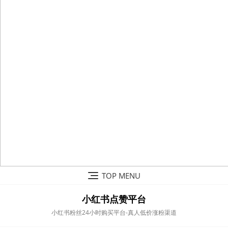
Skip
TOP MENU
to
content
小红书点赞平台
小红书粉丝24小时购买平台-真人低价涨粉渠道