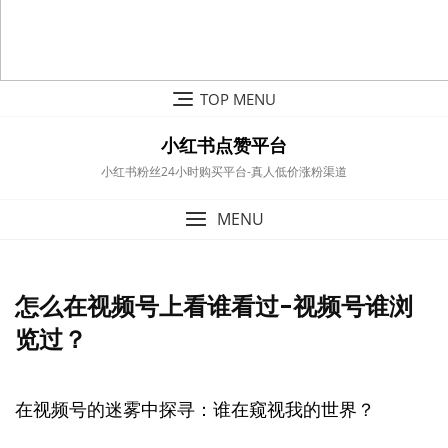
Skip
TOP MENU
to
content
小红书点赞平台
小红书粉丝24小时购买平台-真人低价涨粉渠道
MENU
怎么在视频号上看谁看过-视频号谁浏
览过？
在视频号的迷雾中探寻：谁在窥视我的世界？