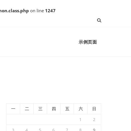
on.class.php
on line
1247
示例页面
一
二
三
四
五
六
日
1
2
3
4
5
6
7
8
9