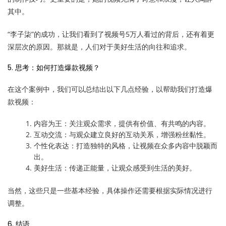
其中。
“李子柒”的成功，让我们看到了视频号5万人看过的背后，还有着更
深层次的原因。那就是，人们对于美好生活的向往和追求。
5. 思考：如何打造爆款视频？
在这个案例中，我们可以总结出以下几点经验，以帮助我们打造爆
款视频：
内容为王：关注观众需求，提供有价值、有共鸣的内容。
互动交流：与观众建立良好的互动关系，增强粉丝黏性。
个性化表达：打造独特的风格，让视频在众多内容中脱颖而
出。
美好生活：传递正能量，让观众感受到生活的美好。
当然，这些只是一些基本经验，具体操作还需要根据实际情况进行
调整。
6. 结语