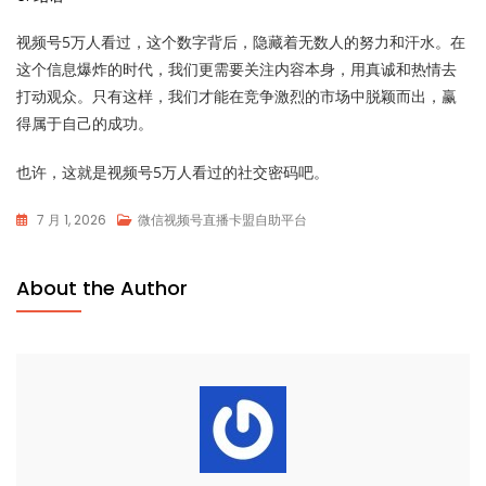
视频号5万人看过，这个数字背后，隐藏着无数人的努力和汗水。在
这个信息爆炸的时代，我们更需要关注内容本身，用真诚和热情去
打动观众。只有这样，我们才能在竞争激烈的市场中脱颖而出，赢
得属于自己的成功。
也许，这就是视频号5万人看过的社交密码吧。
7 月 1, 2026
微信视频号直播卡盟自助平台
About the Author