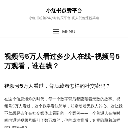
to
content
小红书点赞平台
小红书粉丝24小时购买平台-真人低价涨粉渠道
MENU
视频号5万人看过多少人在线-视频号5
万观看，谁在线？
视频号5万人看过，背后藏着怎样的社交密码？
在这个信息爆炸的时代，每一个数字背后都隐藏着无数的故事。视
频号5万人看过，这个数字看似简单，却牵动着无数人的心。这让我
不禁想起去年在社交媒体上看到的一个案例——一个普通人在短时
间内通过视频号吸引了数万粉丝，他的成功背后，究竟隐藏着怎样
的社交密码？