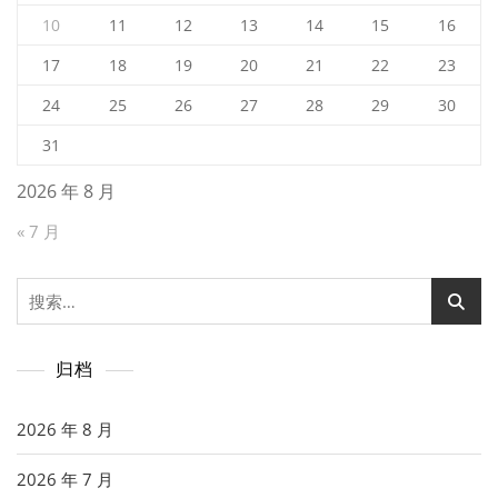
10
11
12
13
14
15
16
17
18
19
20
21
22
23
24
25
26
27
28
29
30
31
2026 年 8 月
« 7 月
搜
索：
归档
2026 年 8 月
2026 年 7 月