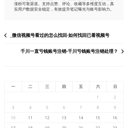
涨粉可靠渠道。支持点赞、评论、收藏等多维度互动，真
实用户数据安全稳定，有效提升笔记曝光与账号影响力。
文
_微信视频号看过的怎么找回-如何找回已看视频号
章
千川一直亏钱账号注销-千川亏钱账号注销处理？
导
航
一
二
三
四
五
六
日
1
2
3
4
5
6
7
8
9
10
11
12
13
14
15
16
17
18
19
20
21
22
23