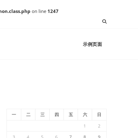
on.class.php
on line
1247
示例页面
一
二
三
四
五
六
日
1
2
3
4
5
6
7
8
9