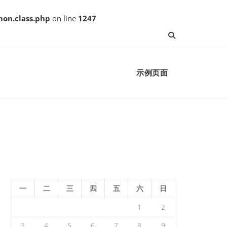
on.class.php
on line
1247
示例页面
一
二
三
四
五
六
日
1
2
3
4
5
6
7
8
9