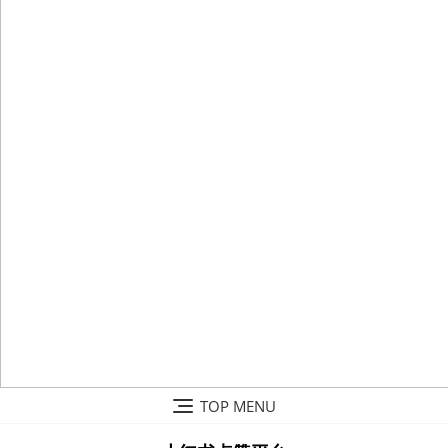
Skip
TOP MENU
to
content