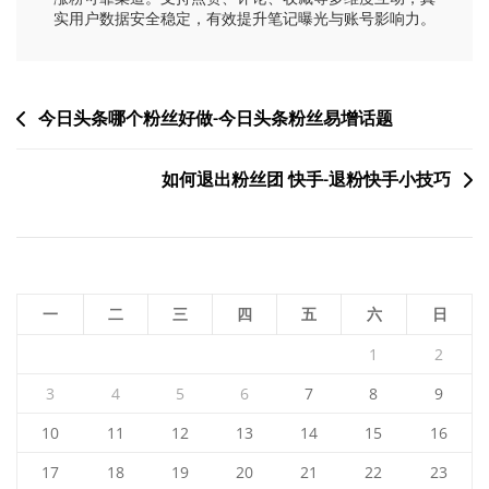
实用户数据安全稳定，有效提升笔记曝光与账号影响力。
文
今日头条哪个粉丝好做-今日头条粉丝易增话题
章
如何退出粉丝团 快手-退粉快手小技巧
导
航
一
二
三
四
五
六
日
1
2
3
4
5
6
7
8
9
10
11
12
13
14
15
16
17
18
19
20
21
22
23