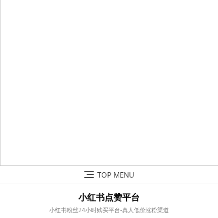
Skip
TOP MENU
to
content
小红书点赞平台
小红书粉丝24小时购买平台-真人低价涨粉渠道