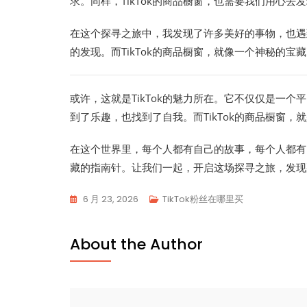
求。同样，TikTok的商品橱窗，也需要我们用心去
在这个探寻之旅中，我发现了许多美好的事物，也遇
的发现。而TikTok的商品橱窗，就像一个神秘的
或许，这就是TikTok的魅力所在。它不仅仅是一
到了乐趣，也找到了自我。而TikTok的商品橱窗
在这个世界里，每个人都有自己的故事，每个人都有自
藏的指南针。让我们一起，开启这场探寻之旅，发现
6 月 23, 2026
TikTok粉丝在哪里买
About the Author