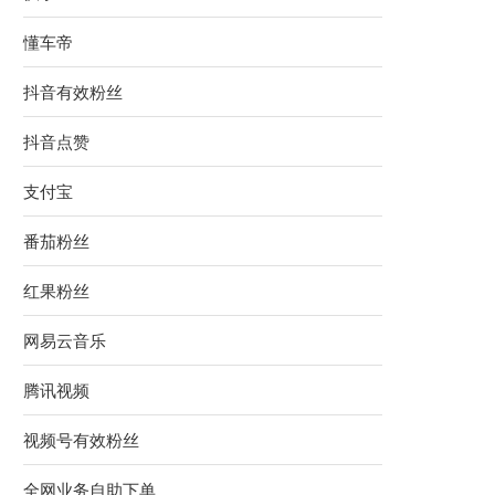
懂车帝
抖音有效粉丝
抖音点赞
支付宝
番茄粉丝
红果粉丝
网易云音乐
腾讯视频
视频号有效粉丝
全网业务自助下单