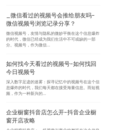
_微信看过的视频号会推给朋友吗-
微信视频号浏览记录分享？
微信视频号，友情与隐私的微妙平衡在这个信息爆炸
的时代，微信已经成为我们生活中不可或缺的一部
分。视频号，作为微信...
如何找今天看过的视频号-如何找回
今日视频号
深入数字足迹的迷雾：探寻记忆中的视频号在这个信
息爆炸的时代，我们每天都在接受海量信息。而短视
频，作为一种新兴的...
企业橱窗抖音店怎么开-抖音企业橱
窗开店攻略