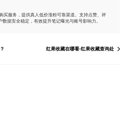
时购买服务，提供真人低价涨粉可靠渠道。支持点赞、评
户数据安全稳定，有效提升笔记曝光与账号影响力。
？
红果收藏在哪看-红果收藏查询处