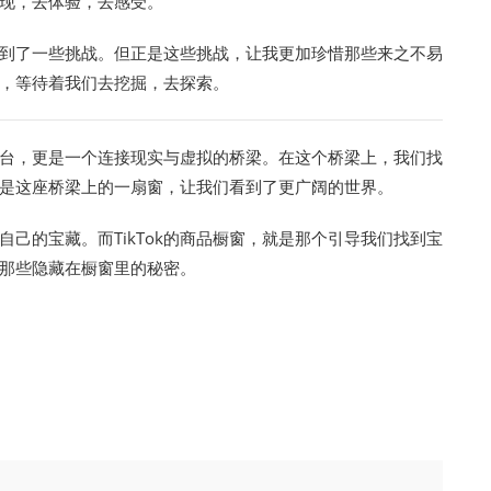
发现，去体验，去感受。
到了一些挑战。但正是这些挑战，让我更加珍惜那些来之不易
宝藏，等待着我们去挖掘，去探索。
个平台，更是一个连接现实与虚拟的桥梁。在这个桥梁上，我们找
，就是这座桥梁上的一扇窗，让我们看到了更广阔的世界。
己的宝藏。而TikTok的商品橱窗，就是那个引导我们找到宝
那些隐藏在橱窗里的秘密。