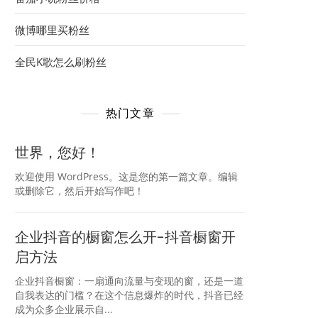
微博哪里买粉丝
全民K歌怎么刷粉丝
热门文章
世界，您好！
欢迎使用 WordPress。这是您的第一篇文章。编辑
或删除它，然后开始写作吧！
企业抖音的橱窗怎么开-抖音橱窗开
启方法
企业抖音橱窗：一扇通向流量与变现的窗，还是一道
自我表达的门槛？在这个信息爆炸的时代，抖音已经
成为众多企业展示自...