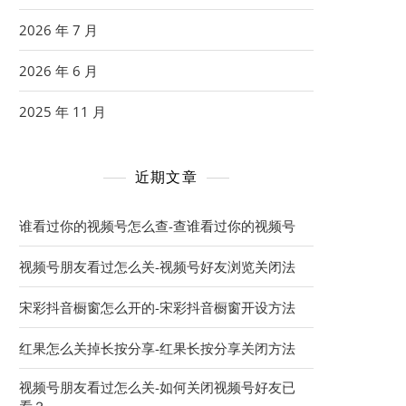
2026 年 7 月
2026 年 6 月
2025 年 11 月
近期文章
谁看过你的视频号怎么查-查谁看过你的视频号
视频号朋友看过怎么关-视频号好友浏览关闭法
宋彩抖音橱窗怎么开的-宋彩抖音橱窗开设方法
红果怎么关掉长按分享-红果长按分享关闭方法
视频号朋友看过怎么关-如何关闭视频号好友已