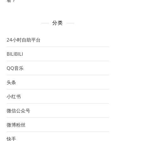
看？
分类
24小时自助平台
BILIBILI
QQ音乐
头条
小红书
微信公众号
微博粉丝
快手