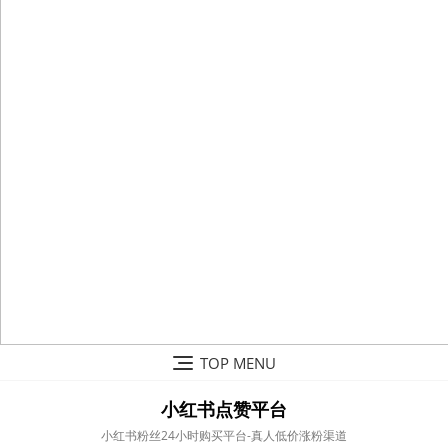
Skip
TOP MENU
to
content
小红书点赞平台
小红书粉丝24小时购买平台-真人低价涨粉渠道