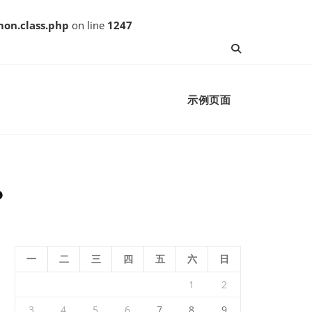
on.class.php
on line
1247
示例页面
？
一
二
三
四
五
六
日
1
2
3
4
5
6
7
8
9