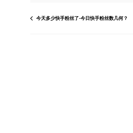
文
今天多少快手粉丝了-今日快手粉丝数几何？
章
导
航