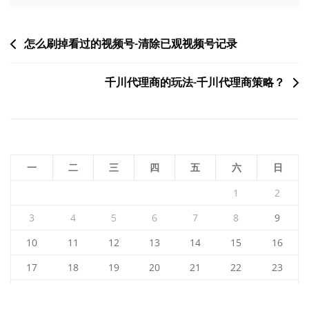
文
怎么刷掉看过的视频号-清除已观视频号记录
章
千川代理商的玩法-千川代理商策略？
导
航
一
二
三
四
五
六
日
1
2
3
4
5
6
7
8
9
10
11
12
13
14
15
16
17
18
19
20
21
22
23
24
25
26
27
28
29
30