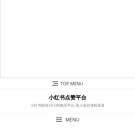
Skip
TOP MENU
to
content
小红书点赞平台
小红书粉丝24小时购买平台-真人低价涨粉渠道
MENU