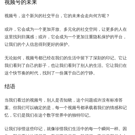
视频号的未来
视频号，这个新兴的社交平台，它的未来会走向何方呢？
或许，它会成为一个更加开放、多元化的社交空间，让更多的人在
这里找到归属感；或许，它会成为一个更加注重隐私保护的平台，
让我们的个人信息得到更好的保护。
无论如何，视频号都已经在我们的生活中留下了深刻的印记。它让
我们看到了自己的影子，也让我们看到了别人的生活。它让我们在
这个快节奏的时代，找到了一份属于自己的宁静。
结语
当我们看过的视频号，别人是否知晓，这个问题或许没有标准答
案。但我们可以确定的是，每一个视频号都承载着我们的情感和记
忆，它们是我们在这个数字世界中的独特印记。
让我们珍惜这些印记，就像珍惜我们生活中的每一个瞬间一样。因