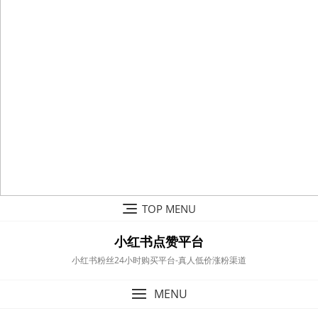
Skip
TOP MENU
to
content
小红书点赞平台
小红书粉丝24小时购买平台-真人低价涨粉渠道
MENU