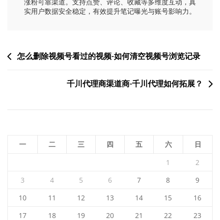
涨粉可靠渠道。支持点赞、评论、收藏等多维度互动，真
实用户数据安全稳定，有效提升笔记曝光与账号影响力。
文
怎么删除视频号看过的视频-如何清空视频号浏览记录
章
千川代理商渠道商-千川代理如何拓展？
导
航
一
二
三
四
五
六
日
1
2
3
4
5
6
7
8
9
10
11
12
13
14
15
16
17
18
19
20
21
22
23