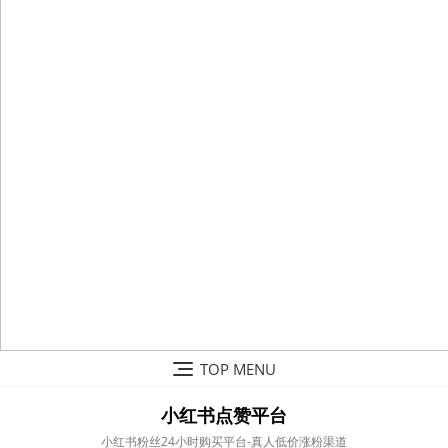
Skip
TOP MENU
to
content
小红书点赞平台
小红书粉丝24小时购买平台-真人低价涨粉渠道