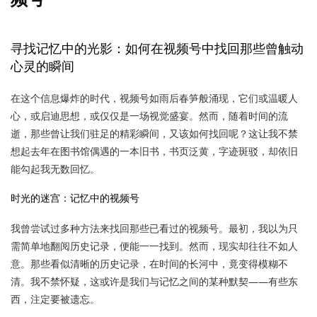
寻找记忆中的光影：如何在视频号中找回那些曾触动
心灵的瞬间
在这个信息爆炸的时代，视频号如雨后春笋般涌现，它们或温暖人
心，或启迪思想，或仅仅是一场视觉盛宴。然而，随着时间的流
逝，那些曾让我们驻足的精彩瞬间，又该如何找回呢？这让我不禁
想起去年在图书馆偶遇的一本旧书，书页泛黄，字迹斑驳，却依旧
能勾起我无数回忆。
时光的迷宫：记忆中的视频号
我曾尝试过多种方法来找回那些已看过的视频号。最初，我以为只
需简单地翻阅历史记录，便能一一找到。然而，现实却往往不如人
意。那些看似清晰的历史记录，在时间的长河中，竟变得模糊不
清。我不禁怀疑，这或许是我们与记忆之间的某种默契——有些东
西，注定要被遗忘。