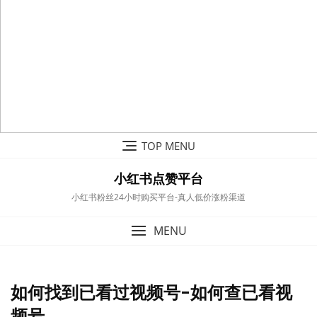
Skip
TOP MENU
to
content
小红书点赞平台
小红书粉丝24小时购买平台-真人低价涨粉渠道
MENU
如何找到已看过视频号-如何查已看视
频号