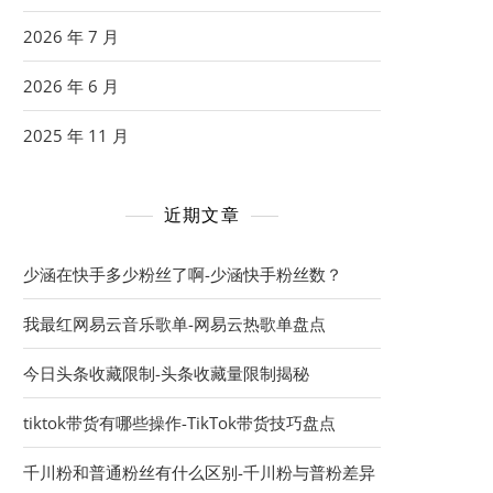
2026 年 7 月
2026 年 6 月
2025 年 11 月
近期文章
少涵在快手多少粉丝了啊-少涵快手粉丝数？
我最红网易云音乐歌单-网易云热歌单盘点
今日头条收藏限制-头条收藏量限制揭秘
tiktok带货有哪些操作-TikTok带货技巧盘点
千川粉和普通粉丝有什么区别-千川粉与普粉差异