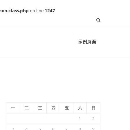
on.class.php
on line
1247
示例页面
一
二
三
四
五
六
日
1
2
3
4
5
6
7
8
9