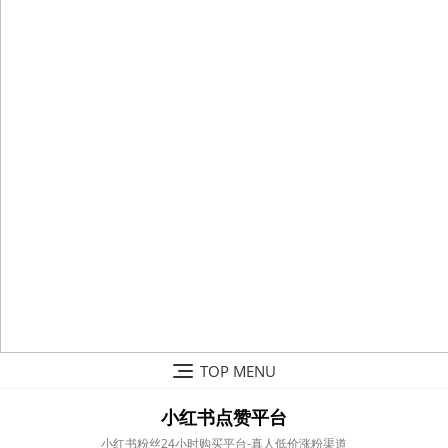
Skip
TOP MENU
to
content
小红书点赞平台
小红书粉丝24小时购买平台-真人低价涨粉渠道