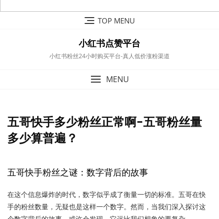
Skip
TOP MENU
to
content
小红书点赞平台
小红书粉丝24小时购买平台-真人低价涨粉渠道
MENU
五哥快手多少粉丝正常啊-五哥粉丝量
多少算普遍？
五哥快手粉丝之谜：数字背后的故事
在这个信息爆炸的时代，数字似乎成了衡量一切的标准。五哥在快
手的粉丝数量，无疑也是这样一个数字。然而，当我们深入探讨这
个数字背后的故事，或许会发现，它远比我们想象的要复杂。