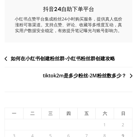
抖音24自助下单平台
小红书点赞平台集成粉丝24小时购买服务，提供真人低价
涨粉可靠渠道。支持点赞、评论、收藏等多维度互动，真
实用户数据安全稳定，有效提升笔记曝光与账号影响力。
文
如何在小红书创建粉丝群-小红书粉丝群创建攻略
章
tiktok2m是多少粉丝-2M粉丝数多少？
导
航
一
二
三
四
五
六
日
1
2
3
4
5
6
7
8
9