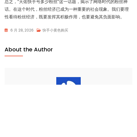
总之，“天佑快手号多少粉丝”这一话题，揭示了网络时代的粉丝神
话。在这个时代，粉丝经济已成为一种重要的社会现象。我们要理
性看待粉丝经济，既要发挥其积极作用，也要避免其负面影响。
6 月 28, 2026
快手小黄色购买
About the Author
抖音24自助下单平台
小红书点赞平台集成粉丝24小时购买服务，提供真人低价
涨粉可靠渠道。支持点赞、评论、收藏等多维度互动，真
实用户数据安全稳定，有效提升笔记曝光与账号影响力。