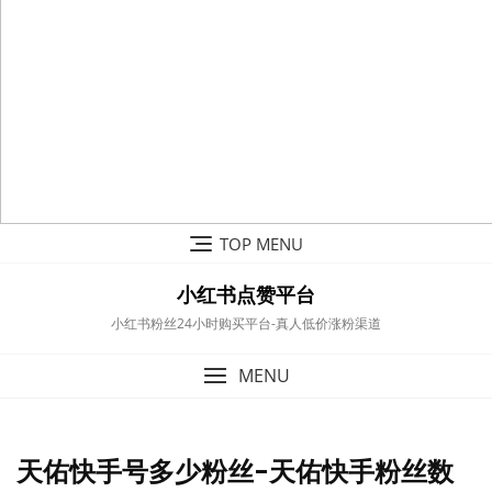
Skip
TOP MENU
to
content
小红书点赞平台
小红书粉丝24小时购买平台-真人低价涨粉渠道
MENU
天佑快手号多少粉丝-天佑快手粉丝数