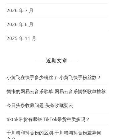
2026 年 7 月
2026 年 6 月
2025 年 11 月
近期文章
小黄飞在快手多少粉丝了-小黄飞快手粉丝数？
惆怅的网易云音乐歌单-网易云音乐惆怅歌单推荐
今日头条收藏问题-头条收藏疑云
tiktok带货有哪些-TikTok带货种类多吗？
千川粉和抖音粉的区别-千川粉与抖音粉差异何