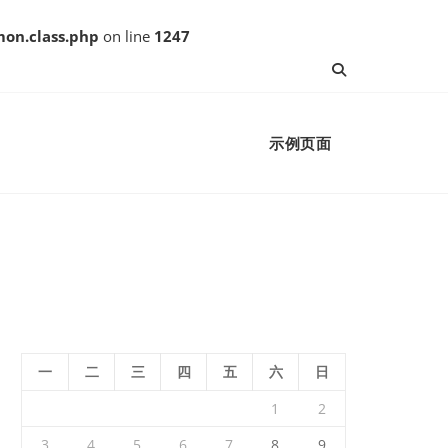
on.class.php
on line
1247
示例页面
一
二
三
四
五
六
日
1
2
3
4
5
6
7
8
9