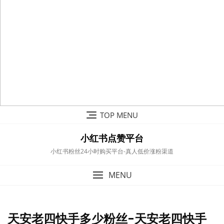
Skip
TOP MENU
to
content
小红书点赞平台
小红书粉丝24小时购买平台-真人低价涨粉渠道
MENU
天安老四快手多少粉丝-天安老四快手