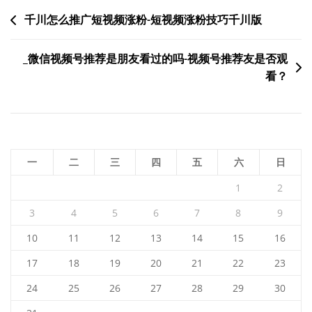
文
千川怎么推广短视频涨粉-短视频涨粉技巧千川版
章
_微信视频号推荐是朋友看过的吗-视频号推荐友是否观
导
看？
航
一
二
三
四
五
六
日
1
2
3
4
5
6
7
8
9
10
11
12
13
14
15
16
17
18
19
20
21
22
23
24
25
26
27
28
29
30