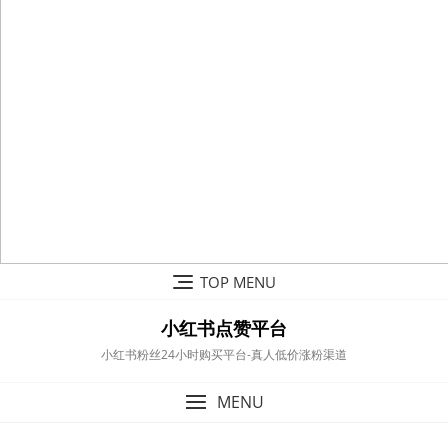
Skip
TOP MENU
to
content
小红书点赞平台
小红书粉丝24小时购买平台-真人低价涨粉渠道
MENU