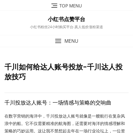
Skip
TOP MENU
to
content
小红书点赞平台
小红书粉丝24小时购买平台-真人低价涨粉渠道
MENU
千川如何给达人账号投放-千川达人投
放技巧
千川投放达人账号：一场情感与策略的交响曲
在数字营销的海洋中，千川投放达人账号就像是一艘航行在复杂风
浪中的船。它不仅需要精准的航海图，还需要对海洋的情感理解和
策略的巧妙运用。这让我不禁想起去年在一场行业论坛上，一位资