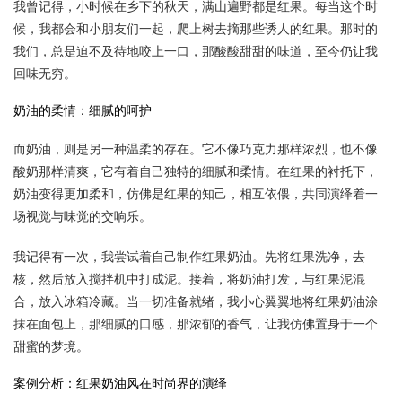
我曾记得，小时候在乡下的秋天，满山遍野都是红果。每当这个时
候，我都会和小朋友们一起，爬上树去摘那些诱人的红果。那时的
我们，总是迫不及待地咬上一口，那酸酸甜甜的味道，至今仍让我
回味无穷。
奶油的柔情：细腻的呵护
而奶油，则是另一种温柔的存在。它不像巧克力那样浓烈，也不像
酸奶那样清爽，它有着自己独特的细腻和柔情。在红果的衬托下，
奶油变得更加柔和，仿佛是红果的知己，相互依偎，共同演绎着一
场视觉与味觉的交响乐。
我记得有一次，我尝试着自己制作红果奶油。先将红果洗净，去
核，然后放入搅拌机中打成泥。接着，将奶油打发，与红果泥混
合，放入冰箱冷藏。当一切准备就绪，我小心翼翼地将红果奶油涂
抹在面包上，那细腻的口感，那浓郁的香气，让我仿佛置身于一个
甜蜜的梦境。
案例分析：红果奶油风在时尚界的演绎