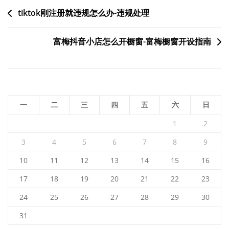
文
tiktok刚注册就违规怎么办-违规处理
章
富梅抖音小店怎么开橱窗-富梅橱窗开设指南
导
航
一
二
三
四
五
六
日
1
2
3
4
5
6
7
8
9
10
11
12
13
14
15
16
17
18
19
20
21
22
23
24
25
26
27
28
29
30
31