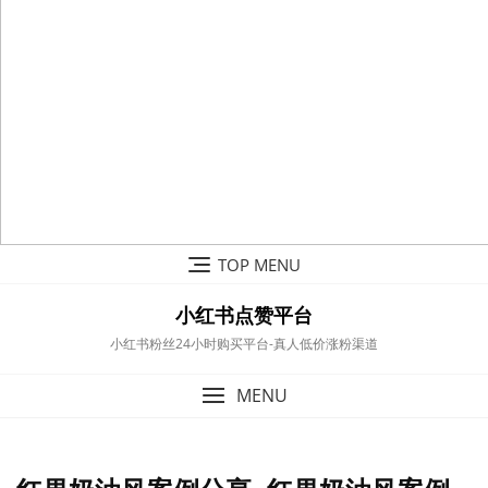
Skip
TOP MENU
to
content
小红书点赞平台
小红书粉丝24小时购买平台-真人低价涨粉渠道
MENU