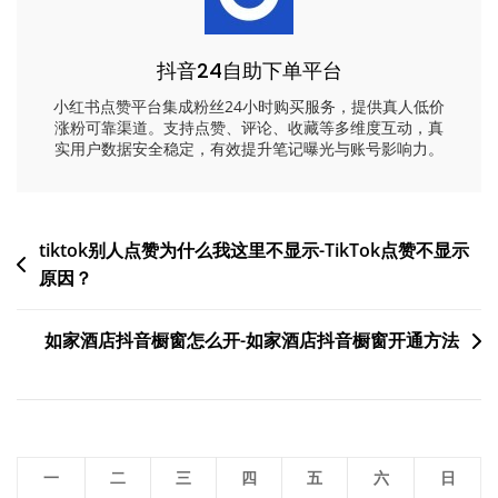
抖音24自助下单平台
小红书点赞平台集成粉丝24小时购买服务，提供真人低价
涨粉可靠渠道。支持点赞、评论、收藏等多维度互动，真
实用户数据安全稳定，有效提升笔记曝光与账号影响力。
文
tiktok别人点赞为什么我这里不显示-TikTok点赞不显示
原因？
章
导
如家酒店抖音橱窗怎么开-如家酒店抖音橱窗开通方法
航
一
二
三
四
五
六
日