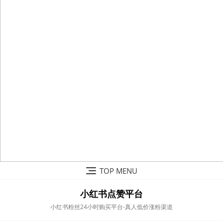
Skip
TOP MENU
to
content
小红书点赞平台
小红书粉丝24小时购买平台-真人低价涨粉渠道