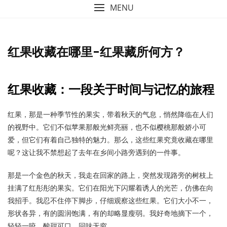
MENU
红果收藏在哪里-红果藏所何方？
红果收藏：一段关于时间与记忆的旅程
红果，那是一种季节性的果实，带着秋天的气息，悄然降临在人们
的视野中。它们不似苹果那般光鲜亮丽，也不似樱桃那般娇小可
爱，但它们有着自己独特的魅力。那么，这些红果究竟收藏在哪里
呢？这让我不禁想起了去年在乡间小路旁遇到的一件事。
那是一个金色的秋天，我走在回家的路上，突然发现路旁的树枝上
挂满了红彤彤的果实。它们在阳光下闪耀着诱人的光芒，仿佛在向
我招手。我忍不住停下脚步，仔细观察这些红果。它们大小不一，
形状各异，有的圆润饱满，有的却略显瘦弱。我好奇地摘下一个，
轻轻一咬，酸甜可口，回味无穷。