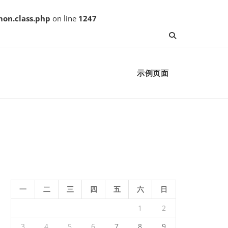
on.class.php
on line
1247
示例页面
一
二
三
四
五
六
日
1
2
3
4
5
6
7
8
9