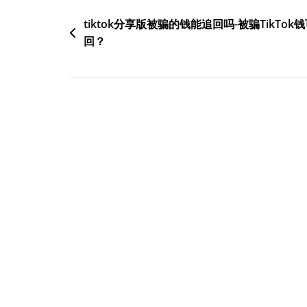
文
tiktok分享版被骗的钱能追回吗-被骗TikTok
回？
章
导
航