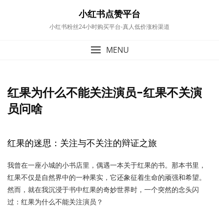
content
小红书点赞平台
小红书粉丝24小时购买平台-真人低价涨粉渠道
MENU
红果为什么不能关注演员-红果不关演
员问啥
红果的迷思：关注与不关注的辩证之旅
我曾在一座小城的小书店里，偶遇一本关于红果的书。那本书里，
红果不仅是自然界中的一种果实，它还象征着生命的顽强和希望。
然而，就在我沉浸于书中红果的奇妙世界时，一个突然的念头闪
过：红果为什么不能关注演员？