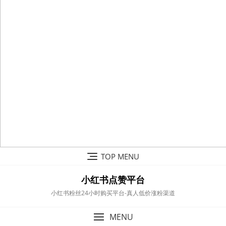
Skip
TOP MENU
to
content
小红书点赞平台
小红书粉丝24小时购买平台-真人低价涨粉渠道
MENU