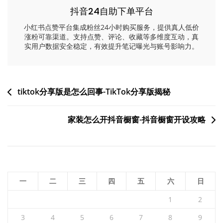
抖音24自助下单平台
小红书点赞平台集成粉丝24小时购买服务，提供真人低价
涨粉可靠渠道。支持点赞、评论、收藏等多维度互动，真
实用户数据安全稳定，有效提升笔记曝光与账号影响力。
文
tiktok分享版是怎么回事-TikTok分享版揭秘
章
家装怎么开抖音橱窗-抖音橱窗开设攻略
导
航
一
二
三
四
五
六
日
1
2
3
4
5
6
7
8
9