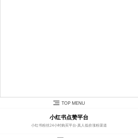
Skip
TOP MENU
to
content
小红书点赞平台
小红书粉丝24小时购买平台-真人低价涨粉渠道