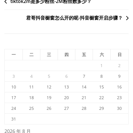
文
tiktok2m是多少粉丝-2M粉丝数多少？
章
君哥抖音橱窗怎么开的呢-抖音橱窗开启步骤？
导
航
一
二
三
四
五
六
日
1
2
3
4
5
6
7
8
9
10
11
12
13
14
15
16
17
18
19
20
21
22
23
24
25
26
27
28
29
30
31
2026 年 8 月