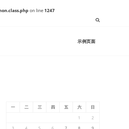
on.class.php
on line
1247
示例页面
一
二
三
四
五
六
日
1
2
3
4
5
6
7
8
9