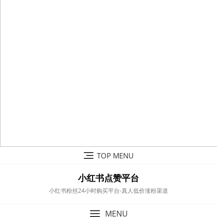
Skip
TOP MENU
to
content
小红书点赞平台
小红书粉丝24小时购买平台-真人低价涨粉渠道
MENU