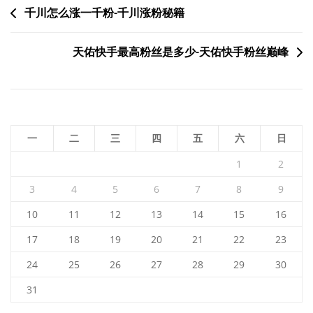
文
千川怎么涨一千粉-千川涨粉秘籍
章
天佑快手最高粉丝是多少-天佑快手粉丝巅峰
导
航
一
二
三
四
五
六
日
1
2
3
4
5
6
7
8
9
10
11
12
13
14
15
16
17
18
19
20
21
22
23
24
25
26
27
28
29
30
31