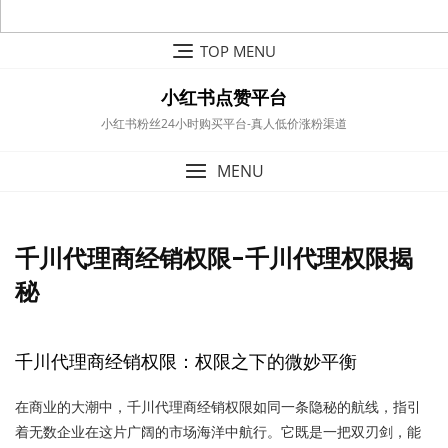
Skip
TOP MENU
to
content
小红书点赞平台
小红书粉丝24小时购买平台-真人低价涨粉渠道
MENU
千川代理商经销权限-千川代理权限揭
秘
千川代理商经销权限：权限之下的微妙平衡
在商业的大潮中，千川代理商经销权限如同一条隐秘的航线，指引
着无数企业在这片广阔的市场海洋中航行。它既是一把双刃剑，能