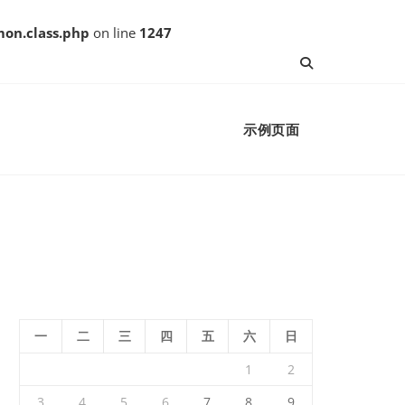
on.class.php
on line
1247
示例页面
一
二
三
四
五
六
日
1
2
3
4
5
6
7
8
9