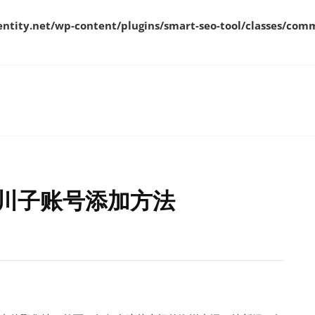
ity.net/wp-content/plugins/smart-seo-tool/classes/comm
川子账号添加方法