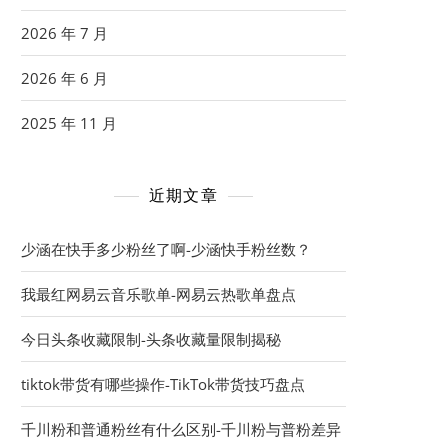
2026 年 7 月
2026 年 6 月
2025 年 11 月
近期文章
少涵在快手多少粉丝了啊-少涵快手粉丝数？
我最红网易云音乐歌单-网易云热歌单盘点
今日头条收藏限制-头条收藏量限制揭秘
tiktok带货有哪些操作-TikTok带货技巧盘点
千川粉和普通粉丝有什么区别-千川粉与普粉差异