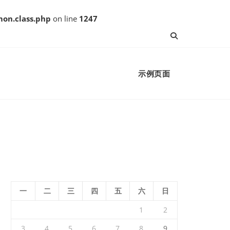
on.class.php
on line
1247
示例页面
一
二
三
四
五
六
日
1
2
3
4
5
6
7
8
9