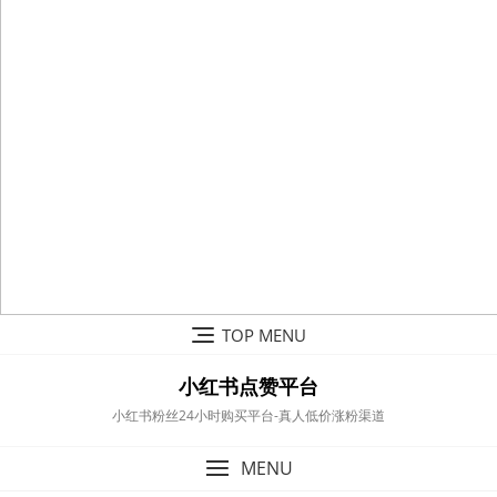
Skip
TOP MENU
to
content
小红书点赞平台
小红书粉丝24小时购买平台-真人低价涨粉渠道
MENU