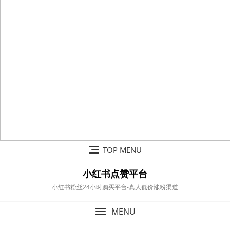
Skip
TOP MENU
to
content
小红书点赞平台
小红书粉丝24小时购买平台-真人低价涨粉渠道
MENU