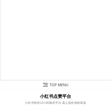
Skip
TOP MENU
to
content
小红书点赞平台
小红书粉丝24小时购买平台-真人低价涨粉渠道