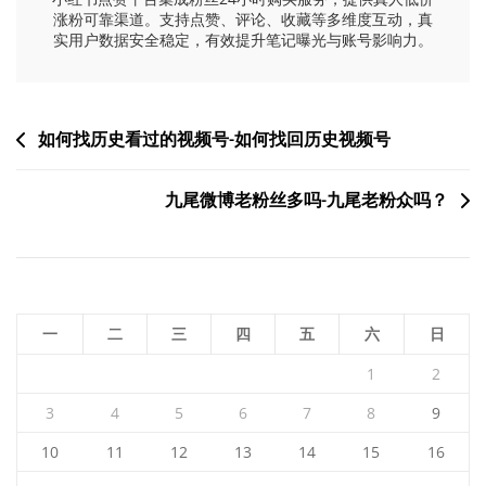
涨粉可靠渠道。支持点赞、评论、收藏等多维度互动，真
实用户数据安全稳定，有效提升笔记曝光与账号影响力。
文
如何找历史看过的视频号-如何找回历史视频号
章
九尾微博老粉丝多吗-九尾老粉众吗？
导
航
一
二
三
四
五
六
日
1
2
3
4
5
6
7
8
9
10
11
12
13
14
15
16