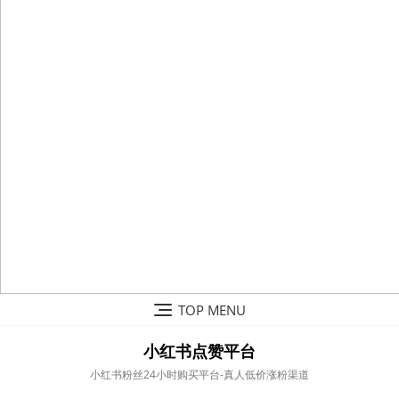
Skip
TOP MENU
to
content
小红书点赞平台
小红书粉丝24小时购买平台-真人低价涨粉渠道