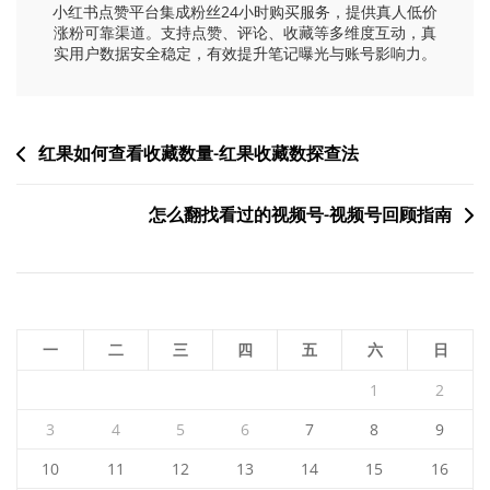
小红书点赞平台集成粉丝24小时购买服务，提供真人低价
涨粉可靠渠道。支持点赞、评论、收藏等多维度互动，真
实用户数据安全稳定，有效提升笔记曝光与账号影响力。
文
红果如何查看收藏数量-红果收藏数探查法
章
怎么翻找看过的视频号-视频号回顾指南
导
航
一
二
三
四
五
六
日
1
2
3
4
5
6
7
8
9
10
11
12
13
14
15
16