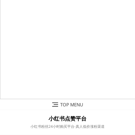
Skip
TOP MENU
to
content
小红书点赞平台
小红书粉丝24小时购买平台-真人低价涨粉渠道