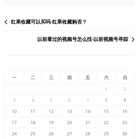
文
红果收藏可以买吗-红果收藏购否？
章
以前看过的视频号怎么找-以前视频号寻踪
导
航
一
二
三
四
五
六
日
1
2
3
4
5
6
7
8
9
10
11
12
13
14
15
16
17
18
19
20
21
22
23
24
25
26
27
28
29
30