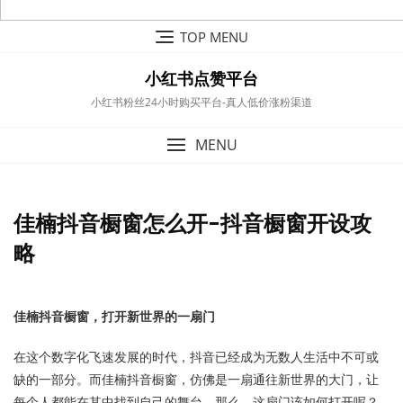
Skip
TOP MENU
to
content
小红书点赞平台
小红书粉丝24小时购买平台-真人低价涨粉渠道
MENU
佳楠抖音橱窗怎么开-抖音橱窗开设攻
略
佳楠抖音橱窗，打开新世界的一扇门
在这个数字化飞速发展的时代，抖音已经成为无数人生活中不可或
缺的一部分。而佳楠抖音橱窗，仿佛是一扇通往新世界的大门，让
每个人都能在其中找到自己的舞台。那么，这扇门该如何打开呢？